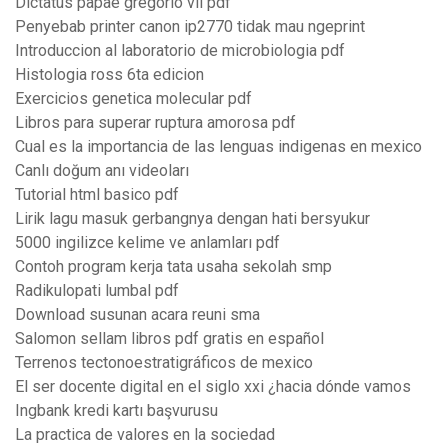
Dictatus papae gregorio vii pdf
Penyebab printer canon ip2770 tidak mau ngeprint
Introduccion al laboratorio de microbiologia pdf
Histologia ross 6ta edicion
Exercicios genetica molecular pdf
Libros para superar ruptura amorosa pdf
Cual es la importancia de las lenguas indigenas en mexico
Canlı doğum anı videoları
Tutorial html basico pdf
Lirik lagu masuk gerbangnya dengan hati bersyukur
5000 ingilizce kelime ve anlamları pdf
Contoh program kerja tata usaha sekolah smp
Radikulopati lumbal pdf
Download susunan acara reuni sma
Salomon sellam libros pdf gratis en español
Terrenos tectonoestratigráficos de mexico
El ser docente digital en el siglo xxi ¿hacia dónde vamos
Ingbank kredi kartı başvurusu
La practica de valores en la sociedad